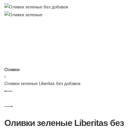
Оливки
›
Оливки зеленые Liberitas без добавок
P
Previous
r
product:
o
Next
d
product:
Оливки зеленые Liberitas без
u