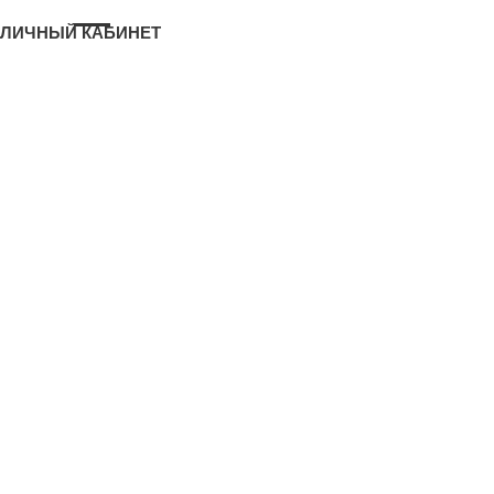
ЛИЧНЫЙ КАБИНЕТ
Логин или email
*
Пароль
*
ЗАПОМНИТЬ МЕНЯ
ВОЙТИ
CREATE ACCOUNT
ЗАБЫЛИ ПАРОЛЬ?
Create an account
Email address
*