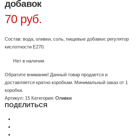
c
добавок
t
70
руб.
n
a
v
Состав: вода, оливки, соль, пищевые добавки: регулятор
i
кислотности Е270.
g
a
Нет в наличии
t
Обратите внимание! Данный товар продается и
i
доставляется кратно коробкам. Минимальный заказ от 1
o
коробки.
n
Артикул:
15
Категория:
Оливки
ПОДЕЛИТЬСЯ