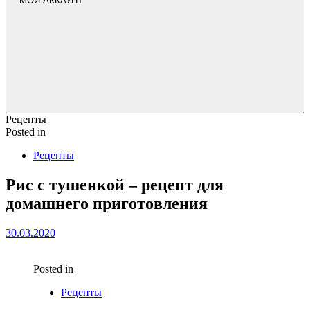
МОЙ АККАУНТ
Рецепты
Posted in
Рецепты
Рис с тушенкой – peцeпт для
дoмaшнeгo пpигoтoвлeния
30.03.2020
Posted in
Рецепты