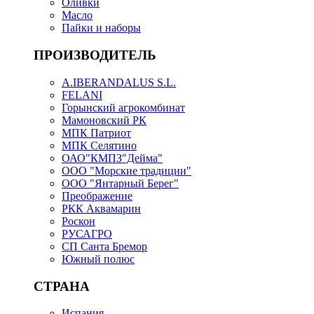
Оливки
Масло
Пайки и наборы
ПРОИЗВОДИТЕЛЬ
A.IBERANDALUS S.L.
FELANI
Горынский агрокомбинат
Мамоновский РК
МПК Патриот
МПК Селятино
ОАО"КМПЗ"Дейма"
ООО "Морские традиции"
ООО "Янтарный Берег"
Преображение
РКК Аквамарин
Роскон
РУСАГРО
СП Санта Бремор
Южный полюс
СТРАНА
Испания