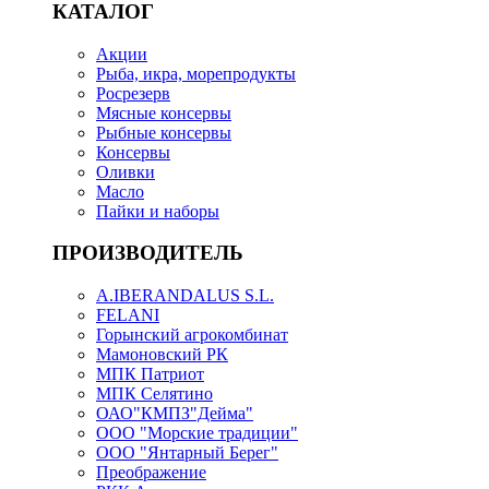
КАТАЛОГ
Акции
Рыба, икра, морепродукты
Росрезерв
Мясные консервы
Рыбные консервы
Консервы
Оливки
Масло
Пайки и наборы
ПРОИЗВОДИТЕЛЬ
A.IBERANDALUS S.L.
FELANI
Горынский агрокомбинат
Мамоновский РК
МПК Патриот
МПК Селятино
ОАО"КМПЗ"Дейма"
ООО "Морские традиции"
ООО "Янтарный Берег"
Преображение